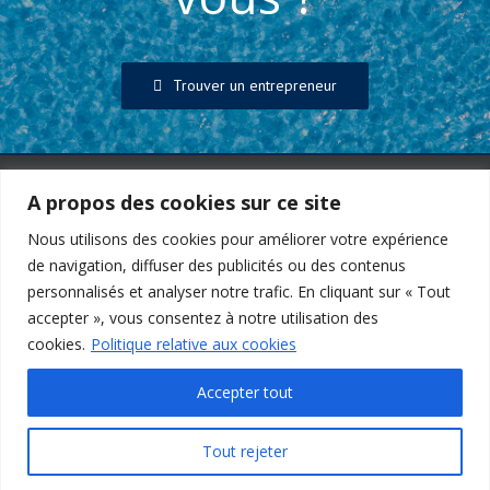
Trouver un entrepreneur
CONTACT
A propos des cookies sur ce site
Nous utilisons des cookies pour améliorer votre expérience
Fédération Belge des Professionnels de la Piscine et du Bien-
Être
de navigation, diffuser des publicités ou des contenus
Avenue des Arts 20 - 1000 Bruxelles
personnalisés et analyser notre trafic. En cliquant sur « Tout
TVA : BE0417190070
accepter », vous consentez à notre utilisation des
02 511 65 95 |
02 514 18 75
cookies.
Politique relative aux cookies
constructeurs-piscines@faba.be
Accepter tout
Statuts FBP
Règlement d’ordre intérieur
Tout rejeter