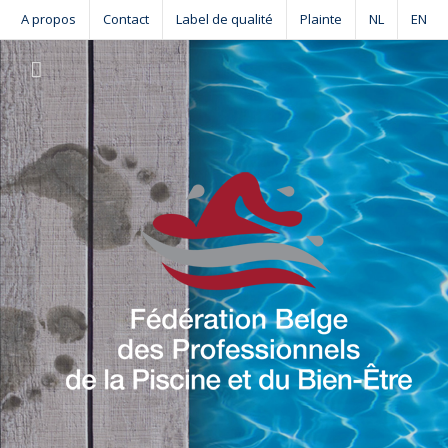
Skip
A propos
Contact
Label de qualité
Plainte
NL
EN
to
content